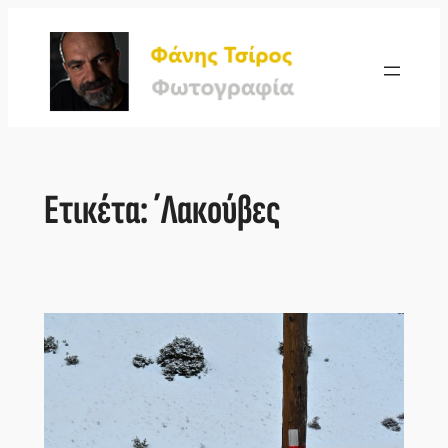
Μετάβαση
στο
περιεχόμενο
Ετικέτα:
΄Λακούβες