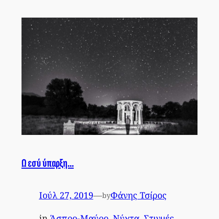
Ω εσύ ύπαρξη…
Ιούλ 27, 2019
—
Φάνης Τσίρος
by
in
Άσπρο-Μαύρο
, 
Νύχτα
, 
Στιγμές