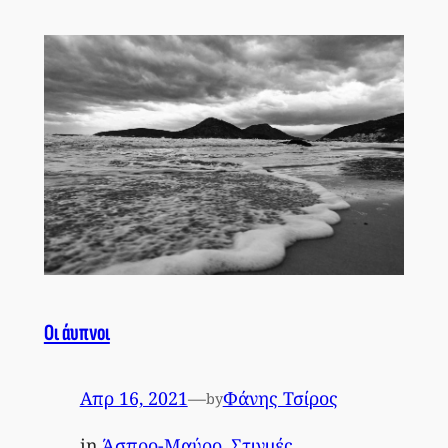
Οι άυπνοι
Απρ 16, 2021
—
Φάνης Τσίρος
by
in
Άσπρο-Μαύρο
, 
Στιγμές