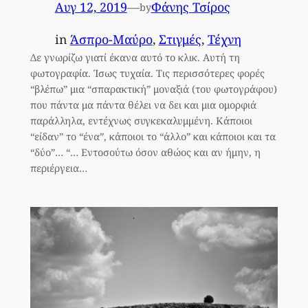
Αυγ 12, 2019
—
Φάνης Τσίρος
by
in
Άσπρο-Μαύρο
, 
Στιγμές
, 
Τέχνη
Δε γνωρίζω γιατί έκανα αυτό το κλικ. Αυτή τη
φωτογραφία. Ίσως τυχαία. Τις περισσότερες φορές
“βλέπω” μια “σπαρακτική” μοναξιά (του φωτογράφου)
που πάντα μα πάντα θέλει να δει και μια ομορφιά
παράλληλα, εντέχνως συγκεκαλυμμένη. Κάποιοι
“είδαν” το “ένα”, κάποιοι το “άλλο” και κάποιοι και τα
“δύο”… “… Εντοσούτω όσον αθώος και αν ήμην, η
περιέργεια…