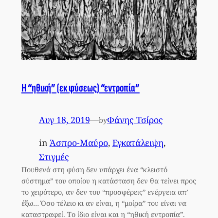
Η “ηθική” (εκ φύσεως) “εντροπία”
Αυγ 18, 2019
—
Φάνης Τσίρος
by
in
Άσπρο-Μαύρο
, 
Εγκατάλειψη
, 
Στιγμές
Πουθενά στη φύση δεν υπάρχει ένα “κλειστό
σύστημα” του οποίου η κατάσταση δεν θα τείνει προς
το χειρότερο, αν δεν του “προσφέρεις” ενέργεια απ’
έξω… Όσο τέλειο κι αν είναι, η “μοίρα” του είναι να
καταστραφεί. Το ίδιο είναι και η “ηθική εντροπία”.