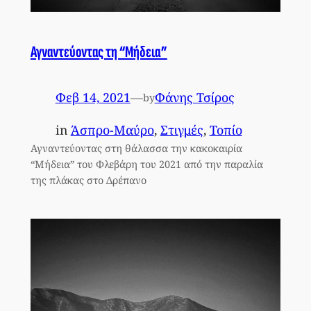
Αγναντεύοντας τη “Μήδεια”
Φεβ 14, 2021
—
Φάνης Τσίρος
by
in
Άσπρο-Μαύρο
, 
Στιγμές
, 
Τοπίο
Αγναντεύοντας στη θάλασσα την κακοκαιρία
“Μήδεια” του Φλεβάρη του 2021 από την παραλία
της πλάκας στο Δρέπανο