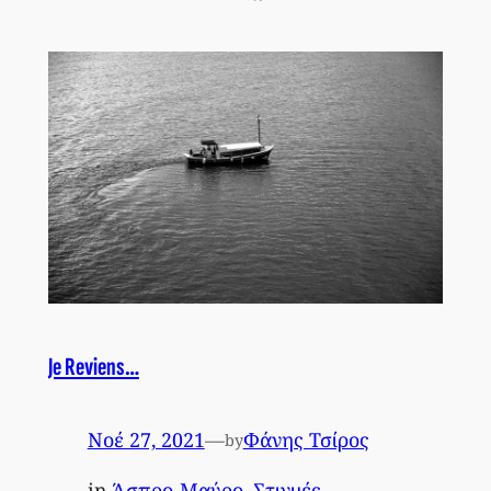
Je Reviens…
Νοέ 27, 2021
—
Φάνης Τσίρος
by
in
Άσπρο-Μαύρο
, 
Στιγμές