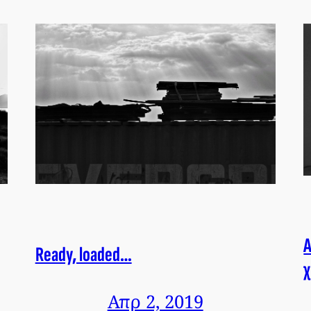
Α
Ready, loaded…
χ
Απρ 2, 2019