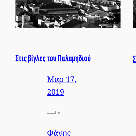
Στις βίγλες του Παλαμηδιού
Σ
Μαρ 17,
2019
—
by
Φάνης