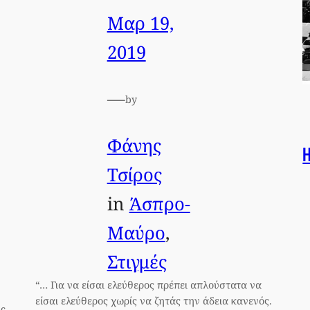
Μαρ 19,
2019
—
by
Φάνης
Η
Τσίρος
in
Άσπρο-
Μαύρο
, 
Στιγμές
“… Για να είσαι ελεύθερος πρέπει απλούστατα να
είσαι ελεύθερος χωρίς να ζητάς την άδεια κανενός.
υς