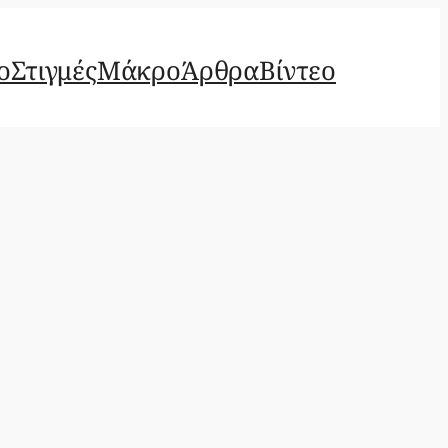
ο
Στιγμές
Μάκρο
Άρθρα
Βίντεο