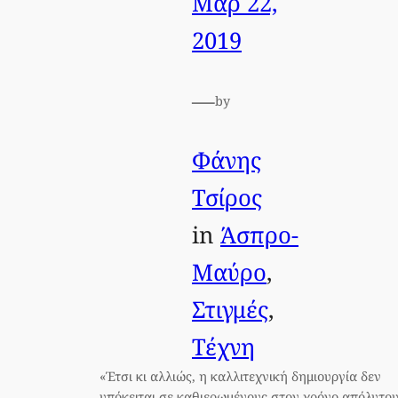
Μαρ 22,
2019
—
by
Φάνης
Τσίρος
in
Άσπρο-
Μαύρο
, 
Στιγμές
, 
Τέχνη
«Έτσι κι αλλιώς, η καλλιτεχνική δημιουργία δεν
υπόκειται σε καθιερωμένους στον χρόνο απόλυτο