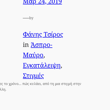
Μαρ 24, 2019
—
by
Φάνης Τσίρος
in
Άσπρο-
Μαύρο
, 
Εγκατάλειψη
, 
Στιγμές
ες το χρόνο… πώς κυλάει, από τη μια στιγμή στην
λλη.