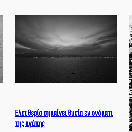
Ελευθερία σημαίνει θυσία εν ονόματι
της αγάπης