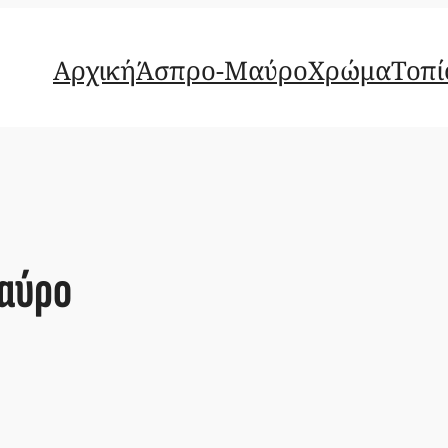
Αρχική
Άσπρο-Μαύρο
Χρώμα
Τοπί
αύρο