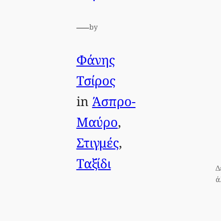
—
by
Φάνης
Τσίρος
in
Άσπρο-
Μαύρο
, 
Στιγμές
, 
Ταξίδι
Δ
ά