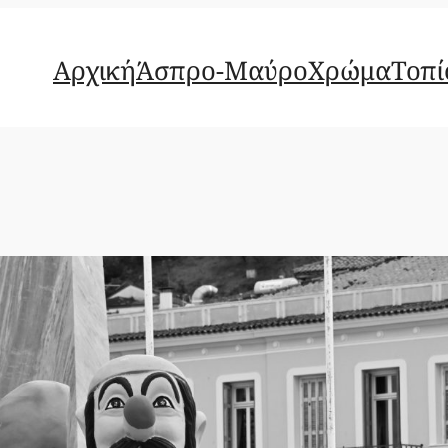
Αρχική
Άσπρο-Μαύρο
Χρώμα
Τοπί