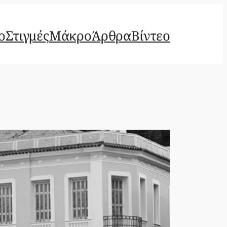
ο
Στιγμές
Μάκρο
Άρθρα
Βίντεο