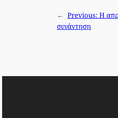
←
Previous:
Η απ
συνάντηση