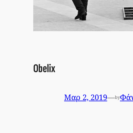
Obelix
Μαρ 2, 2019
—
Φάν
by