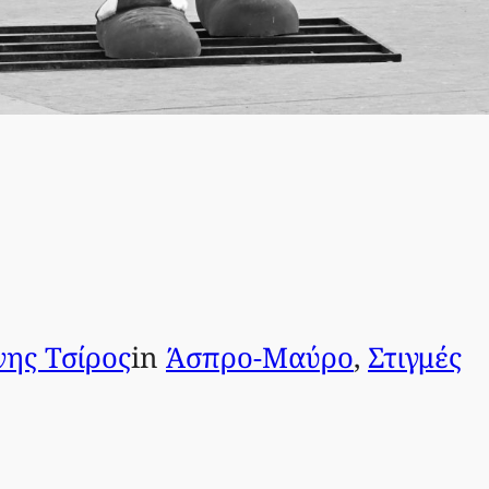
ης Τσίρος
in
Άσπρο-Μαύρο
, 
Στιγμές