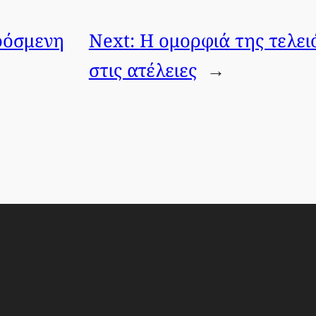
ρόσμενη
Next:
Η ομορφιά της τελει
στις ατέλειες
→