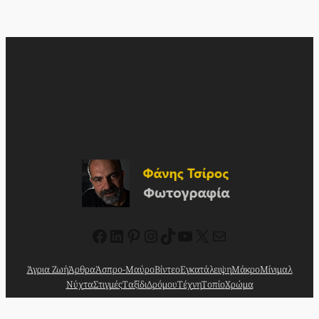
Facebook
Linkedin
Pinterest
Instagram
TikTok
YouTube
X
Mail
Άγρια Ζωή
Άρθρα
Άσπρο-Μαύρο
Βίντεο
Εγκατάλειψη
Μάκρο
Μίνιμαλ
Νύχτα
Στιγμές
Ταξίδι
Δρόμου
Τέχνη
Τοπίο
Χρώμα