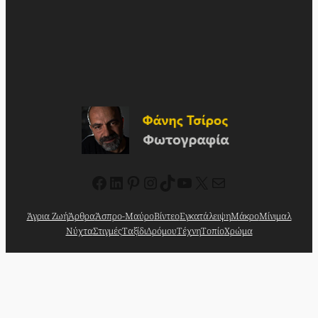
Facebook
Linkedin
Pinterest
Instagram
TikTok
YouTube
X
Mail
Άγρια Ζωή
Άρθρα
Άσπρο-Μαύρο
Βίντεο
Εγκατάλειψη
Μάκρο
Μίνιμαλ
Νύχτα
Στιγμές
Ταξίδι
Δρόμου
Τέχνη
Τοπίο
Χρώμα