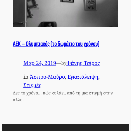
ΑΕΚ – Ολυμπιακός (το δωμάτιο του χρόνου)
Μαρ 24, 2019
—
Φάνης Τσίρος
by
in
Άσπρο-Μαύρο
, 
Εγκατάλειψη
, 
Στιγμές
Δες το χρόνο… πώς κυλάει, από τη μια στιγμή στην
άλλη.