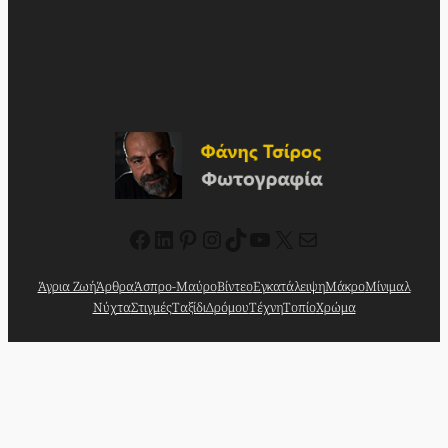
Facebook
Linkedin
Pinterest
Instagram
TikTok
YouTube
X
Mail
Άγρια Ζωή
Άρθρα
Άσπρο-Μαύρο
Βίντεο
Εγκατάλειψη
Μάκρο
Μίνιμαλ
Νύχτα
Στιγμές
Ταξίδι
Δρόμου
Τέχνη
Τοπίο
Χρώμα