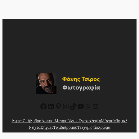
Facebook
Linkedin
Pinterest
Instagram
TikTok
YouTube
X
Mail
Άγρια Ζωή
Άρθρα
Άσπρο-Μαύρο
Βίντεο
Εγκατάλειψη
Μάκρο
Μίνιμαλ
Νύχτα
Στιγμές
Ταξίδι
Δρόμου
Τέχνη
Τοπίο
Χρώμα