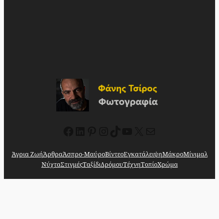
Facebook
Linkedin
Pinterest
Instagram
TikTok
YouTube
X
Mail
Άγρια Ζωή
Άρθρα
Άσπρο-Μαύρο
Βίντεο
Εγκατάλειψη
Μάκρο
Μίνιμαλ
Νύχτα
Στιγμές
Ταξίδι
Δρόμου
Τέχνη
Τοπίο
Χρώμα