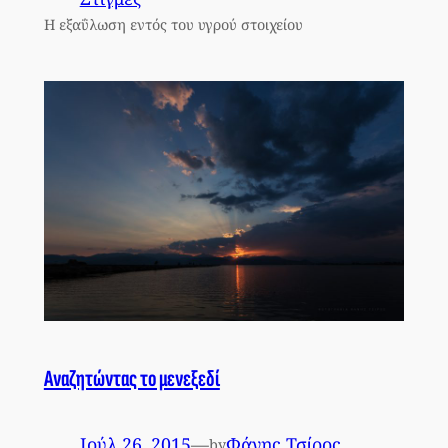
Η εξαΰλωση εντός του υγρού στοιχείου
Αναζητώντας το μενεξεδί
Ιούλ 26, 2015
—
Φάνης Τσίρος
by