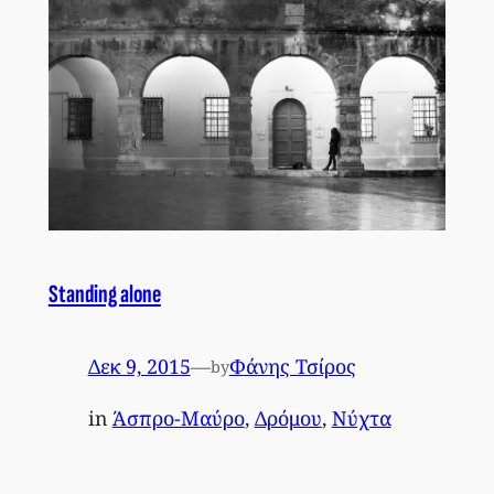
Standing alone
Δεκ 9, 2015
—
Φάνης Τσίρος
by
in
Άσπρο-Μαύρο
, 
Δρόμου
, 
Νύχτα