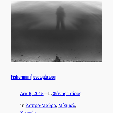
Fisherman ή ενσωμάτωση
Δεκ 6, 2015
—
Φάνης Τσίρος
by
in
Άσπρο-Μαύρο
, 
Μίνιμαλ
, 
Στιγμές