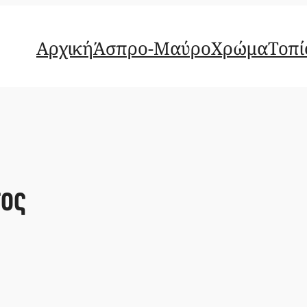
Αρχική
Άσπρο-Μαύρο
Χρώμα
Τοπί
ος