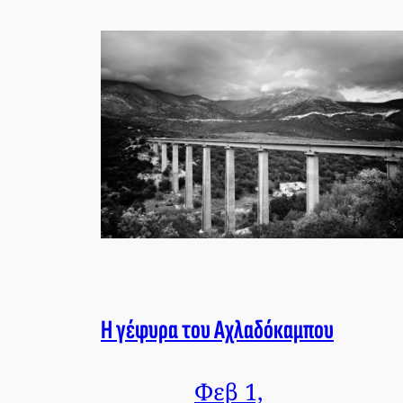
Η γέφυρα του Αχλαδόκαμπου
Φεβ 1,