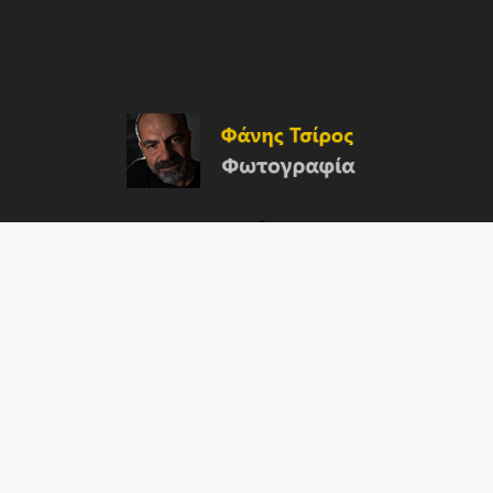
Facebook
Linkedin
Pinterest
Instagram
TikTok
YouTube
X
Mail
α
Άσπρο-Μαύρο
Βίντεο
Εγκατάλειψη
Μάκρο
Μίνιμαλ
Νύχτα
Στιγμές
Ταξίδι
Δρόμου
Τ