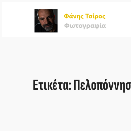
Μετάβαση
στο
περιεχόμενο
Ετικέτα:
Πελοπόννησ