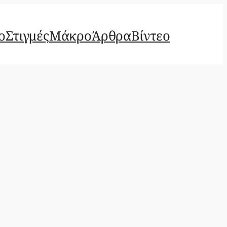
ο
Στιγμές
Μάκρο
Άρθρα
Βίντεο