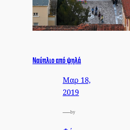
Ναύπλιο από ψηλά
Μαρ 18,
2019
—
by