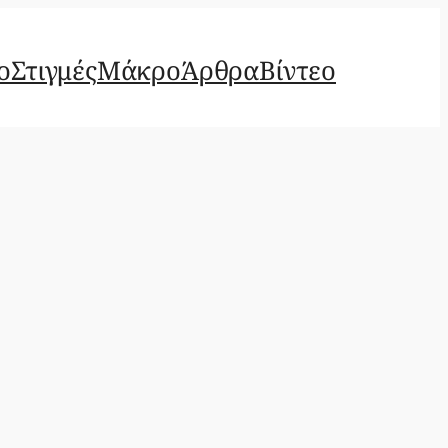
ο
Στιγμές
Μάκρο
Άρθρα
Βίντεο