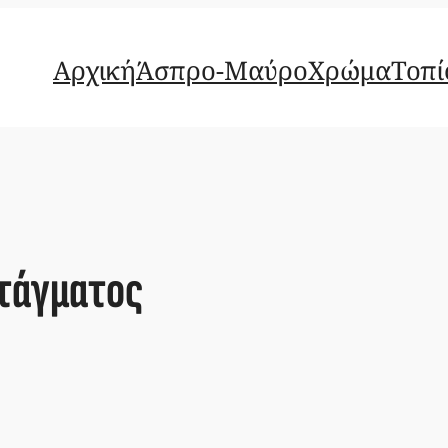
Αρχική
Άσπρο-Μαύρο
Χρώμα
Τοπί
τάγματος