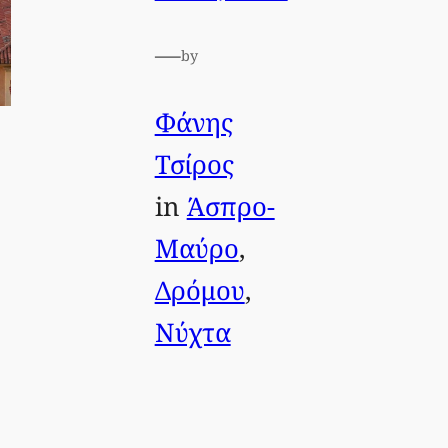
—
by
Φάνης
Τσίρος
in
Άσπρο-
Μαύρο
, 
Δρόμου
, 
Νύχτα