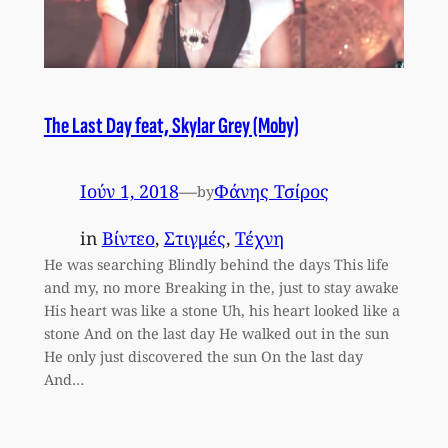
The Last Day feat, Skylar Grey (Moby)
Ιούν 1, 2018
—
Φάνης Τσίρος
by
in
Βίντεο
, 
Στιγμές
, 
Τέχνη
He was searching Blindly behind the days This life
and my, no more Breaking in the, just to stay awake
His heart was like a stone Uh, his heart looked like a
stone And on the last day He walked out in the sun
He only just discovered the sun On the last day
And…