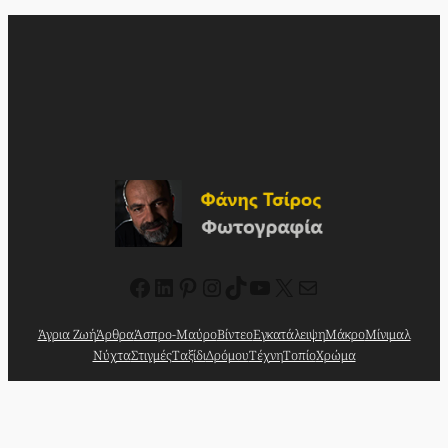
Facebook
Linkedin
Pinterest
Instagram
TikTok
YouTube
X
Mail
Άγρια Ζωή
Άρθρα
Άσπρο-Μαύρο
Βίντεο
Εγκατάλειψη
Μάκρο
Μίνιμαλ
Νύχτα
Στιγμές
Ταξίδι
Δρόμου
Τέχνη
Τοπίο
Χρώμα