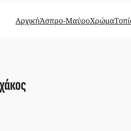
Αρχική
Άσπρο-Μαύρο
Χρώμα
Τοπί
χάκος