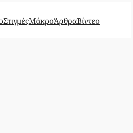
ο
Στιγμές
Μάκρο
Άρθρα
Βίντεο