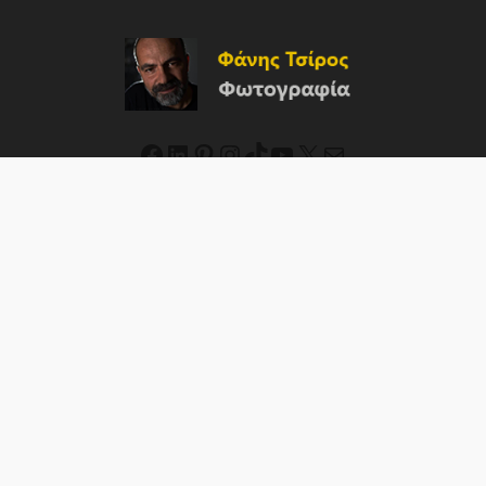
Facebook
Linkedin
Pinterest
Instagram
TikTok
YouTube
X
Mail
α
Άσπρο-Μαύρο
Βίντεο
Εγκατάλειψη
Μάκρο
Μίνιμαλ
Νύχτα
Στιγμές
Ταξίδι
Δρόμου
Τ