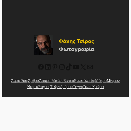
Facebook
Linkedin
Pinterest
Instagram
TikTok
YouTube
X
Mail
Άγρια Ζωή
Άρθρα
Άσπρο-Μαύρο
Βίντεο
Εγκατάλειψη
Μάκρο
Μίνιμαλ
Νύχτα
Στιγμές
Ταξίδι
Δρόμου
Τέχνη
Τοπίο
Χρώμα