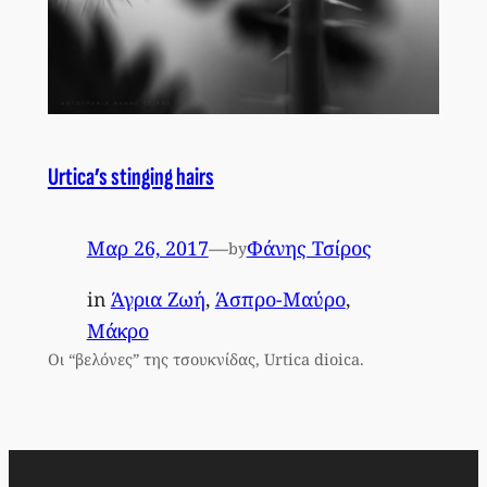
Urtica’s stinging hairs
Μαρ 26, 2017
—
Φάνης Τσίρος
by
in
Άγρια Ζωή
, 
Άσπρο-Μαύρο
, 
Μάκρο
Οι “βελόνες” της τσουκνίδας, Urtica dioica.