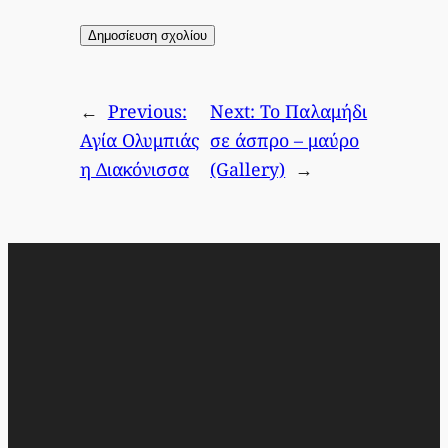
←
Previous:
Next:
Το Παλαμήδι
Αγία Ολυμπιάς
σε άσπρο – μαύρο
η Διακόνισσα
(Gallery)
→