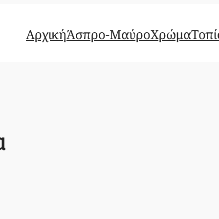
Αρχική
Άσπρο-Μαύρο
Χρώμα
Τοπί
α