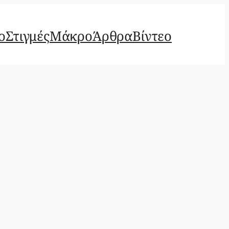
ο
Στιγμές
Μάκρο
Άρθρα
Βίντεο