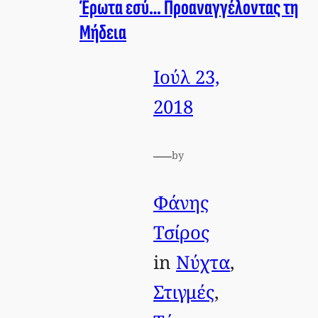
Έρωτα εσύ… Προαναγγέλοντας τη
Μήδεια
Ιούλ 23,
2018
—
by
Φάνης
Τσίρος
in
Νύχτα
, 
Στιγμές
, 