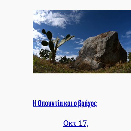
Η Οπουντία και ο βράχος
Οκτ 17,