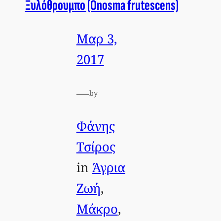
Ξυλόθρουμπο (Onosma frutescens)
Μαρ 3,
2017
—
by
Φάνης
Τσίρος
in
Άγρια
Ζωή
, 
Μάκρο
, 