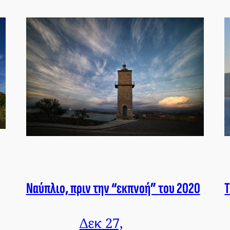
Ναύπλιο, πριν την “εκπνοή” του 2020
Τ
Δεκ 27,