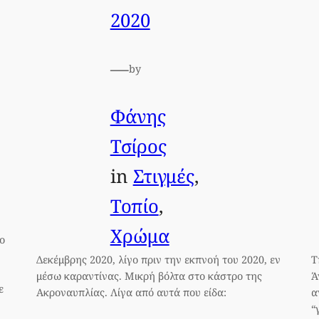
2020
—
by
Φάνης
Τσίρος
in
Στιγμές
, 
Τοπίο
, 
Χρώμα
ιο
Δεκέμβρης 2020, λίγο πριν την εκπνοή του 2020, εν
Τ
μέσω καραντίνας. Μικρή βόλτα στο κάστρο της
Ά
ε
Ακροναυπλίας. Λίγα από αυτά που είδα:
α
“