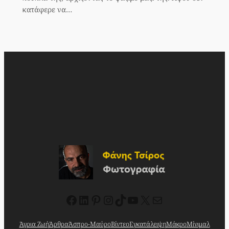
κατάφερε να…
Facebook
Linkedin
Pinterest
Instagram
TikTok
YouTube
X
Mail
Άγρια Ζωή
Άρθρα
Άσπρο-Μαύρο
Βίντεο
Εγκατάλειψη
Μάκρο
Μίνιμαλ