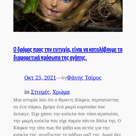
Ο δρόμος προς την ευτυχία, είναι να καταλάβουμε τα
διαφορετικά πρόσωπα της αγάπης.
Οκτ 25, 2021
—
Φάνης Τσίρος
by
in
Στιγμές
, 
Χρώμα
Μια ιστορία λέει ότι ο Φραντς Κάφκα, περπατώντας
σε ένα πάρκο, βρήκε ένα μικρό κοριτσάκι που
έκλαιγε. Είχε χάσει την κούκλα που τόσο αγαπούσε,
την μικρή κούκλα που είχε παρέα πάντα δίπλα της. Ο
Κάφκα της είπε πως θα ψάξει και αυτός για την
κούκλα της, αρχίζοντας το ψάξιμο μαζί της. Αφού δεν