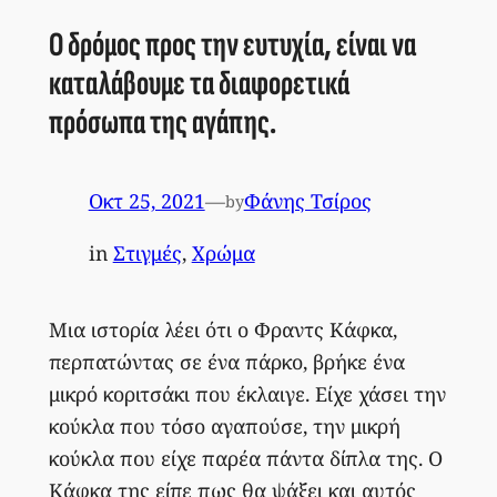
Ο δρόμος προς την ευτυχία, είναι να
καταλάβουμε τα διαφορετικά
πρόσωπα της αγάπης.
Οκτ 25, 2021
—
Φάνης Τσίρος
by
in
Στιγμές
, 
Χρώμα
Μια ιστορία λέει ότι ο Φραντς Κάφκα,
περπατώντας σε ένα πάρκο, βρήκε ένα
μικρό κοριτσάκι που έκλαιγε. Είχε χάσει την
κούκλα που τόσο αγαπούσε, την μικρή
κούκλα που είχε παρέα πάντα δίπλα της. Ο
Κάφκα της είπε πως θα ψάξει και αυτός