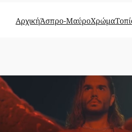
Αρχική
Άσπρο-Μαύρο
Χρώμα
Τοπί