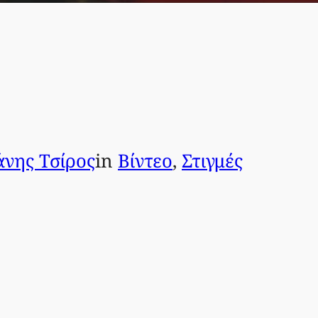
νης Τσίρος
in
Βίντεο
, 
Στιγμές