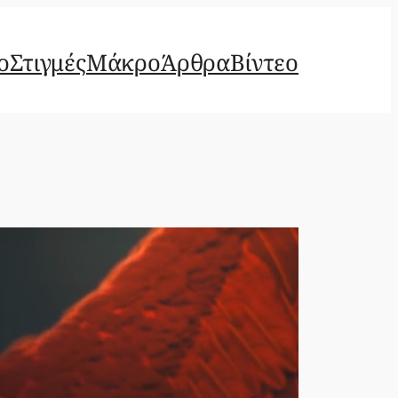
ο
Στιγμές
Μάκρο
Άρθρα
Βίντεο