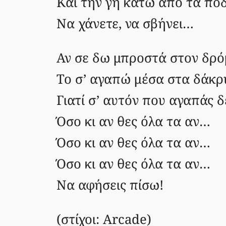
Και την γη κάτω από τα πό
Να χάνετε, να σβήνει…
Αν σε δω μπροστά στον δρό
Το σ’ αγαπώ μέσα στα δάκρ
Γιατί σ’ αυτόν που αγαπάς δ
Όσο κι αν θες όλα τα αν…
Όσο κι αν θες όλα τα αν…
Όσο κι αν θες όλα τα αν…
Να αφήσεις πίσω!
(στίχοι: Arcade)