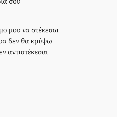
δια σου
μο μου να στέκεσαι
υα δεν θα κρύψω
εν αντιστέκεσαι