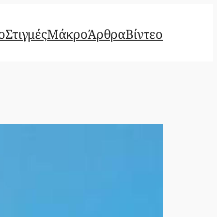
ο
Στιγμές
Μάκρο
Άρθρα
Βίντεο