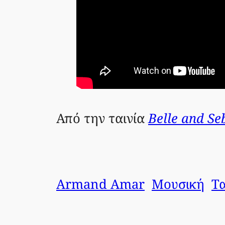
Από την ταινία
Belle and Se
Armand Amar
Μουσική
Τα