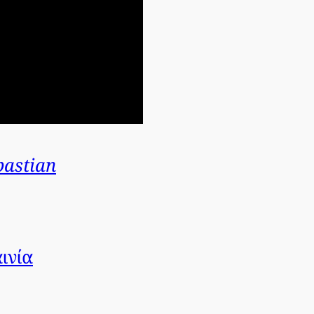
bastian
ινία