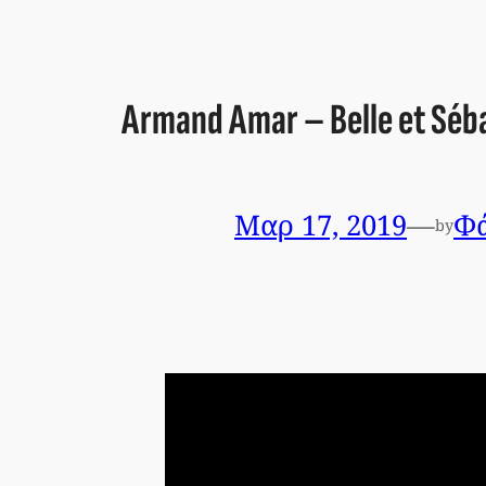
Armand Amar – Belle et Séb
Μαρ 17, 2019
—
Φά
by