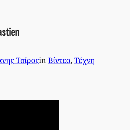
astien
νης Τσίρος
in
Βίντεο
, 
Τέχνη