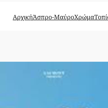
Αρχική
Άσπρο-Μαύρο
Χρώμα
Τοπί